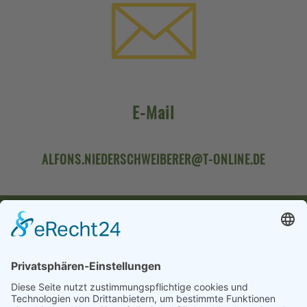
E-Mail
ALFONS.NIEDERSCHWEIBERER@T-ONLINE.DE
HOLZVERARBEITUNG NIEDERSCHWEIBERER
Lochheim 9
84562 Mettenheim