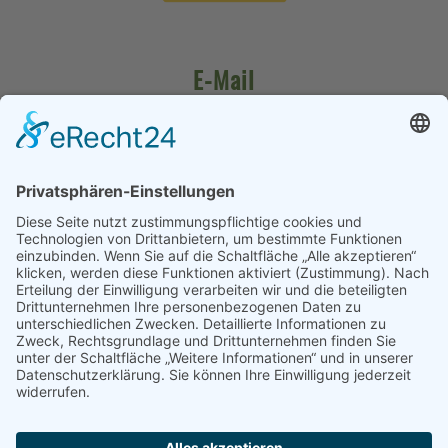
E-Mail
ALFONS.NIEDERSCHWEIBERER@T-ONLINE.DE
HOLZVERARBEITUNG NIEDERSCHWEIBERER
Lochheim 9
84562 Mettenheim
Tel.:
0171 3052428
Web:
holz-niederschweiberer.de
E-Mail:
alfons.niederschweiberer@t-online.de